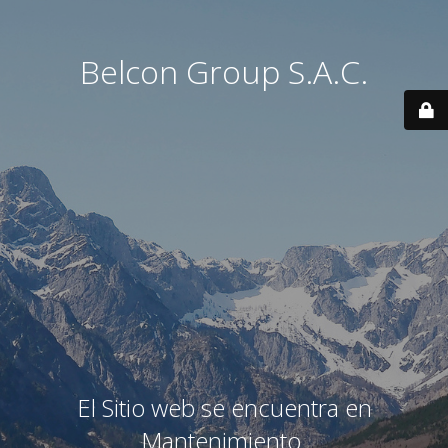
Belcon Group S.A.C.
El Sitio web se encuentra en
Mantenimiento.