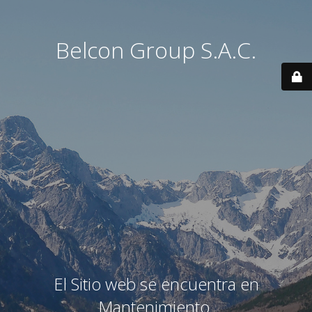
Belcon Group S.A.C.
El Sitio web se encuentra en
Mantenimiento.