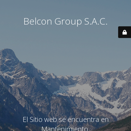
Belcon Group S.A.C.
El Sitio web se encuentra en
Mantenimiento.