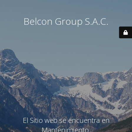
Belcon Group S.A.C.
El Sitio web se encuentra en
Mantenimiento.