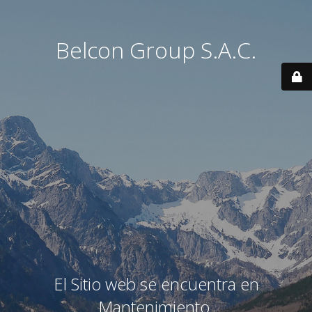
Belcon Group S.A.C.
El Sitio web se encuentra en
Mantenimiento.