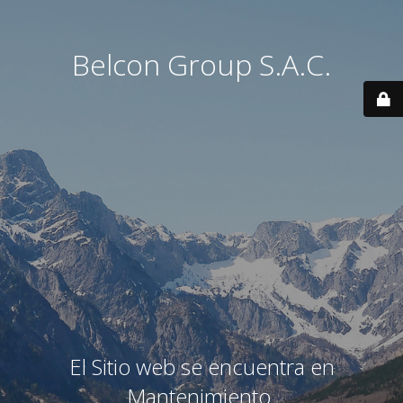
Belcon Group S.A.C.
El Sitio web se encuentra en
Mantenimiento.