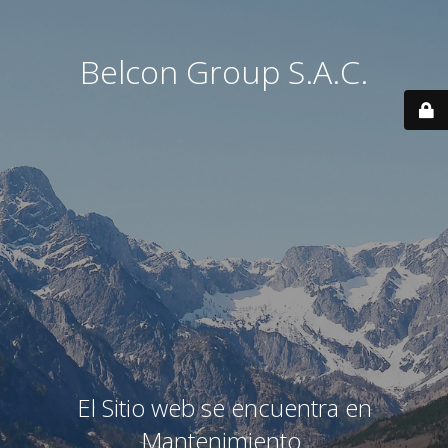
Belcon Group S.A.C.
El Sitio web se encuentra en
Mantenimiento.