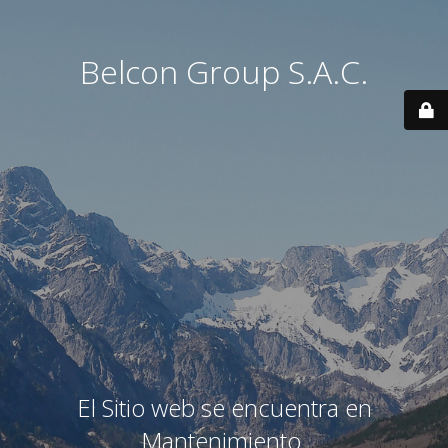
Belcon Group S.A.C.
El Sitio web se encuentra en
Mantenimiento.