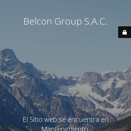
Belcon Group S.A.C.
El Sitio web se encuentra en
Mantenimiento.