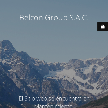
Belcon Group S.A.C.
El Sitio web se encuentra en
Mantenimiento.