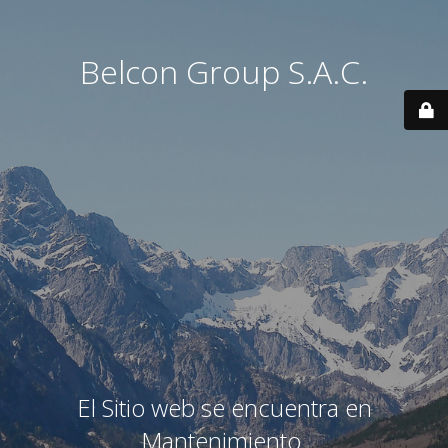
Belcon Group S.A.C.
El Sitio web se encuentra en
Mantenimiento.