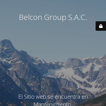
Belcon Group S.A.C.
El Sitio web se encuentra en
Mantenimiento.