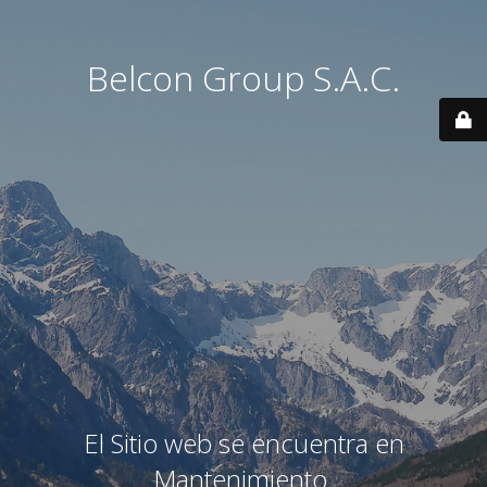
Belcon Group S.A.C.
El Sitio web se encuentra en
Mantenimiento.