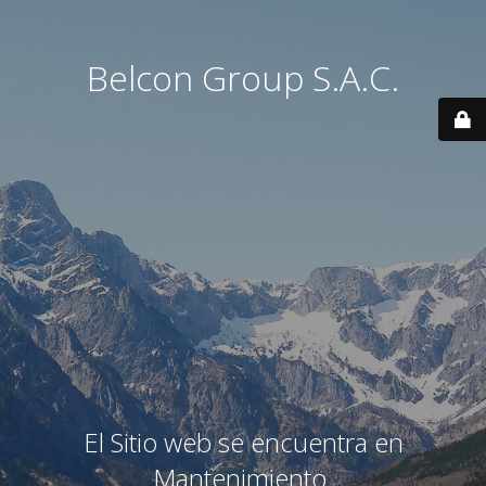
Belcon Group S.A.C.
El Sitio web se encuentra en
Mantenimiento.