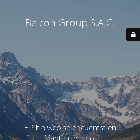
Belcon Group S.A.C.
El Sitio web se encuentra en
Mantenimiento.