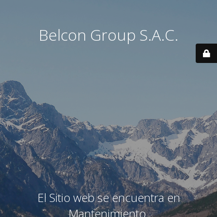
Belcon Group S.A.C.
El Sitio web se encuentra en
Mantenimiento.