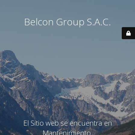
Belcon Group S.A.C.
El Sitio web se encuentra en
Mantenimiento.