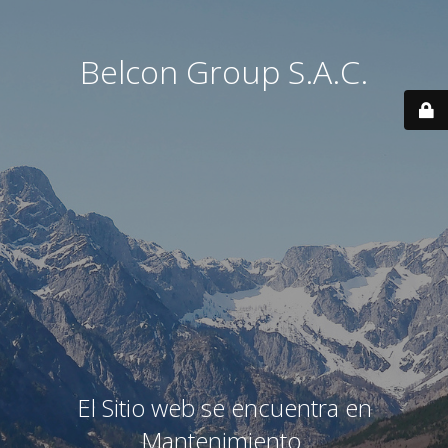
Belcon Group S.A.C.
El Sitio web se encuentra en
Mantenimiento.