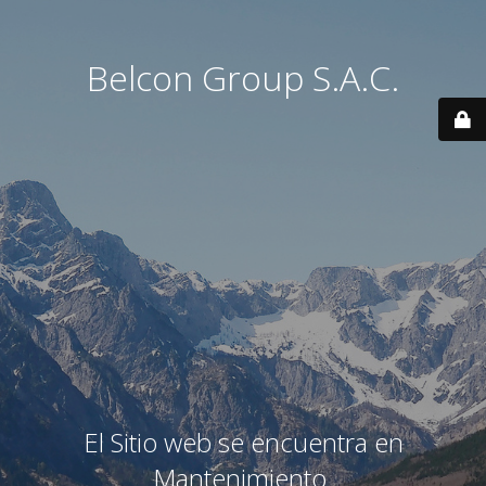
Belcon Group S.A.C.
El Sitio web se encuentra en
Mantenimiento.